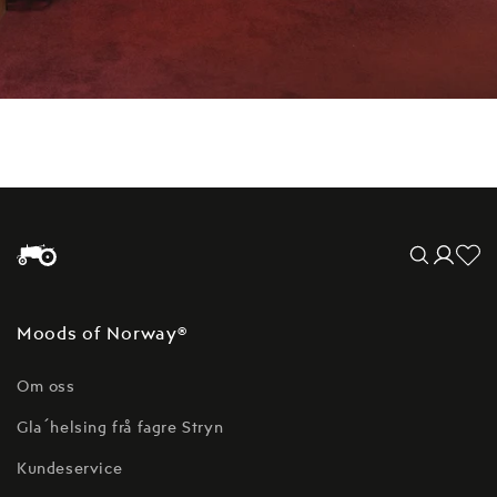
Translation mis
Logg
no.general.wishl
inn
Moods of Norway®
Om oss
Gla´helsing frå fagre Stryn
Kundeservice