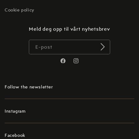
Cookie policy
Meld deg opp til vårt nyhetsbrev
E-post
Translation
Translation
missing:
missing:
no.general.social.links.facebook
no.general.social.links.instagr
Follow the newsletter
Instagram
Facebook