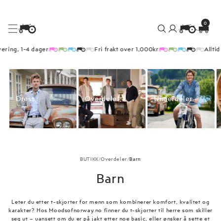
0
Logg
0
elementer
Handlekurv
inn
Hopp
ering, 1-4 dager
Fri frakt over 1,000kr
Alltid
til
innhold
Dress
Overdeler
Underdeler
BUTIKK
/
Overdeler
/
Barn
Barn
Leter du etter t-skjorter for menn som kombinerer komfort, kvalitet og
karakter? Hos Moodsofnorway.no finner du t-skjorter til herre som skiller
seg ut – uansett om du er på jakt etter noe basic, eller ønsker å sette et