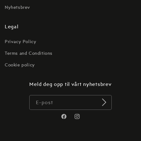
Nyhetsbrev
Legal
Privacy Policy
Terms and Conditions
Cookie policy
Meld deg opp til vårt nyhetsbrev
E-post
Translation
Translation
missing:
missing:
no.general.social.links.facebook
no.general.social.links.instagr