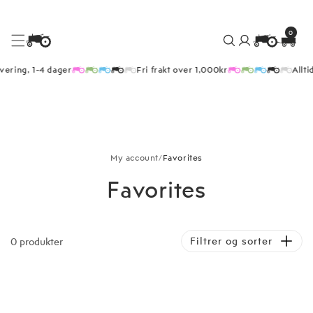
0
Logg
0
elementer
Handlekurv
inn
Hopp
vering, 1-4 dager
Fri frakt over 1,000kr
Allti
til
innhold
My account
/
Favorites
Favorites
Filtrer og sorter
0 produkter