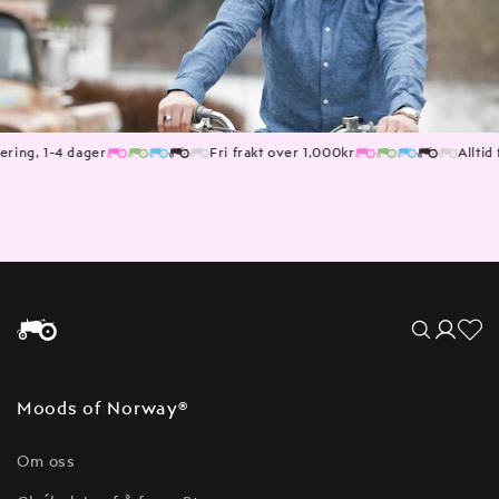
ing, 1-4 dager
Fri frakt over 1,000kr
Alltid fr
Translation mis
Logg
no.general.wishl
inn
Moods of Norway®
Om oss