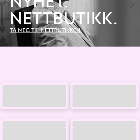
NYHET.
feires eller du skal ut på byen. Klærne er av gode materialer, har god
hender startet oppgradering av alle rom og nytt kjøkken. Vi var begge i
passform og detaljer som gir antrekket ditt personlighet.
trygge jobber, som selger innen profesjonelt håndverksverktøy og ansatt
NETTBUTIKK.
Klærne finner du her i nettbutikken. Historiene møter du underveis. Bak
på det lokale Vinmonopolet her i Stryn.
kolleksjonene ligger steder, folk og små detaljer fra Stryn. Som Visnes
Hotel, Fagre Stryn og traktoren vi heldigvis har børstet støv av.
TA MEG TIL NETTBUTIKKEN!
Vil du være litt tidligere ute enn resten? Bli med i
Moods of Norway
Universe
. Da får du nyhetene først, og 10 % bonus på klær og tilbehør når
du handler.
Se deg rundt. Finner du noe du liker, pakker og sender vi det raskt fra
Stryn.
Er du på besøk i bygda, håper vi du stikker innom butikken og hilser på
oss.
Gla´ helsing frå fagre Stryn