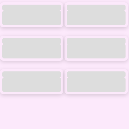
og sin egen stil. Leken, moden og lokal har blitt grunnlaget for nye Moods
of Norway, og vi har bygget opp en helt ny nettbutikk, designet nye
kolleksjoner og etablert et sterkt lag av eksterne butikker over hele
landet.
Stein på stein tar vi igjen fatt på å skape et norsk mote- og
livsstilsmerke.