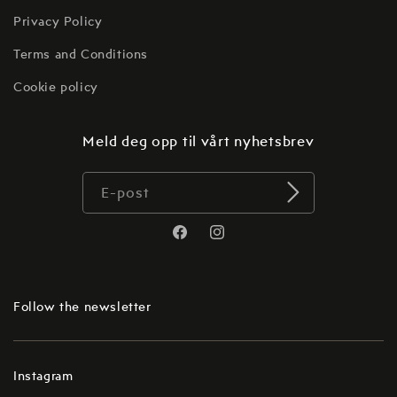
Privacy Policy
Terms and Conditions
Cookie policy
Meld deg opp til vårt nyhetsbrev
E-post
Translation
Translation
missing:
missing:
no.general.social.links.facebook
no.general.social.links.instagr
Follow the newsletter
Instagram