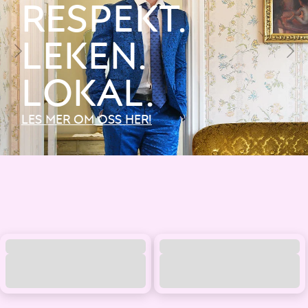
RESPEKT.
Moods of Norway® er et norsk mote- og livsstilsmerke med sterk lokal
forankring. Naturen, kulturarven og folkene i Stryn er inspirasjonen bak
vår særnorske signatur.
LEKEN.
Med en funksjonell og leken tilnærming til design, utvikler vi nye
kolleksjoner med fokus på kvalitet, materialer og passform. Lin,
bomull og ull går igjen i plaggene våre. Klærne skal sitte godt, se bra
LOKAL.
ut, og ha detaljer som gir det lille ekstra.
Det lekne, det uventede og det som ikke er helt A4 sitter dypt i oss.
Her finner du klær for både hverdag og fest, som du skal føle deg
LES MER OM OSS HER!
velkledd og komfortabel i, uansett anledning.
OM OSS / VÅR HISTORIE
Alle kjenner oss. Alle kjenner oss som de glade gutta fra Stryn og
Vestlandet. Det startet som en kompisgjeng som syntes det kunne være
litt mer fres og humor i det norske motebildet. Og det ble slik. Så skilte vi
lag av mange helt naturlige grunner etter mange svært hektiske år fremst
i moterekken og med stor internasjonal suksess.
Nå er det et annet sterkt lag av folk som kjenner historien godt og vil ta
den videre.
Alt er tatt godt vare på – energien, viljen til å skape og å være seg selv