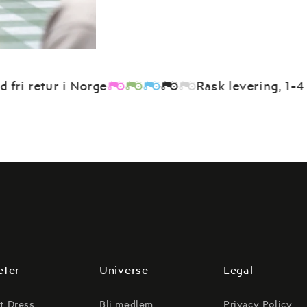
 retur i Norge
Rask levering, 1-4 dage
eter
Universe
Legal
t Dress
Bli medlem
Privacy Policy