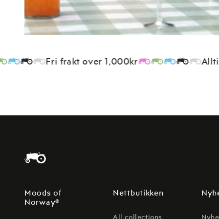
Fri frakt over 1,000kr
Alltid fri
Moods of
Nettbutikken
Nyh
Norway®
All collections
Nyhe