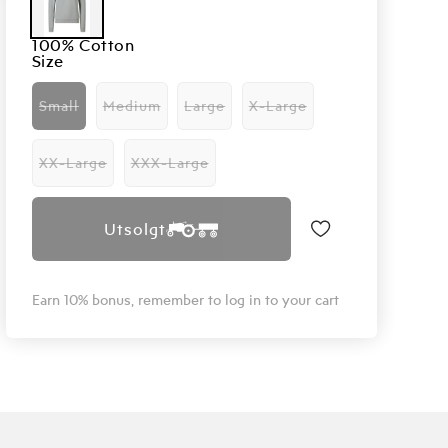
100% Cotton
Size
Small
Medium
Large
X-Large
Variant
Variant
Variant
Variant
utsolgt
utsolgt
utsolgt
utsolgt
eller
eller
eller
eller
utilgjengelig
utilgjengelig
utilgjengelig
utilgjengelig
XX-Large
XXX-Large
Variant
Variant
utsolgt
utsolgt
eller
eller
utilgjengelig
utilgjengelig
Utsolgt
Earn 10% bonus, remember to log in to your cart