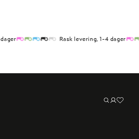
r
Rask levering, 1-4 dager
Translation missing:
Logg
no.general.wishlist.ti
inn