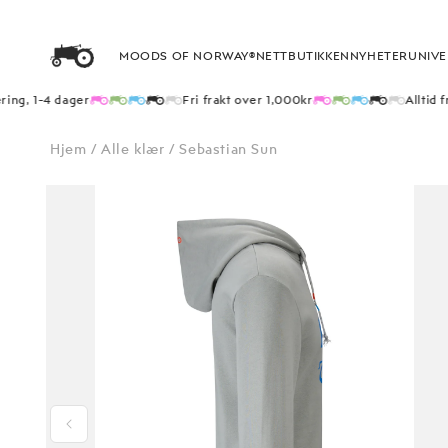
MOODS OF NORWAY®
NETTBUTIKKEN
NYHETER
UNIVE
Hopp
ing, 1-4 dager
Fri frakt over 1,000kr
Alltid fr
til
innhold
Hjem
/
Alle klær
/
Sebastian Sun
il
ktinformasjon