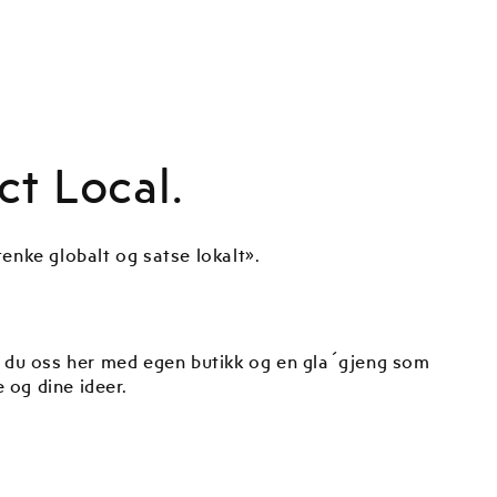
ct Local.
«tenke globalt og satse lokalt».
r du oss her med egen butikk og en gla´gjeng som
e og dine ideer.