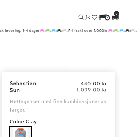
0
Logg
0
elementer
Handlekurv
inn
 levering, 1-4 dager
Fri frakt over 1,000kr
Al
Sebastian
Salgspris
440,00 kr
Ordinær
Sun
1.099,00 kr
pris
Hettegenser med fine kombinasjoner av
farger.
Color
: Gray