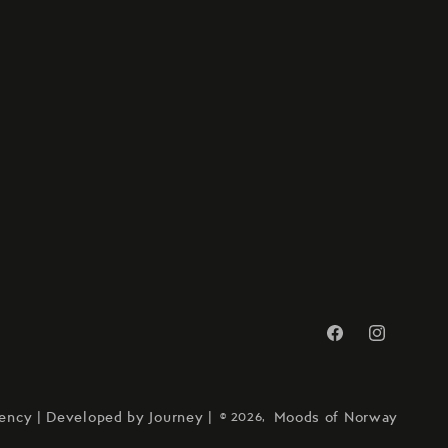
Translation
Translation
missing:
missing:
no.general.social.
no.general.s
ncy | Developed by Journey |
Moods of Norway
© 2026,