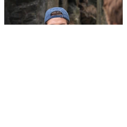
Think Global. Act Local.
Det sies at i den tida vi lever i skal vi «tenke globalt og