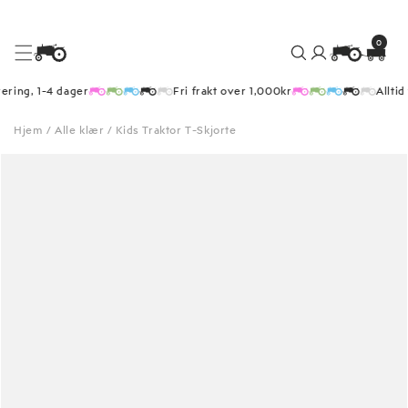
0
Logg
0
elementer
Handlekurv
inn
Hopp
ring, 1-4 dager
Fri frakt over 1,000kr
Alltid 
til
innhold
Hjem
/
Alle klær
/
Kids Traktor T-Skjorte
il
ktinformasjon